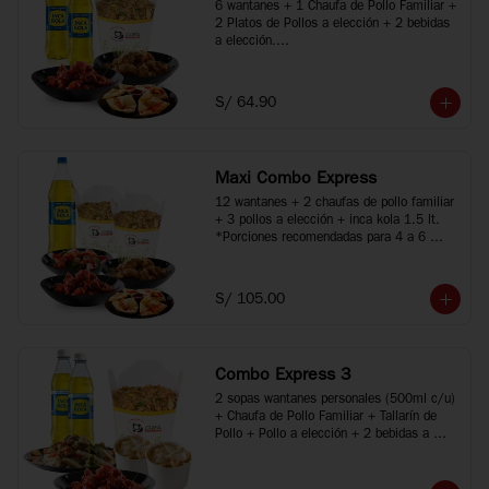
6 wantanes + 1 Chaufa de Pollo Familiar + 
2 Platos de Pollos a elección + 2 bebidas 
a elección.

*Porciones recomendadas para 2 o 3 
personas

*Imágenes referenciales
S/ 64.90
Maxi Combo Express
12 wantanes + 2 chaufas de pollo familiar 
+ 3 pollos a elección + inca kola 1.5 lt.

*Porciones recomendadas para 4 a 6 
personas

*Imágenes referenciales
S/ 105.00
Combo Express 3
2 sopas wantanes personales (500ml c/u) 
+ Chaufa de Pollo Familiar + Tallarín de 
Pollo + Pollo a elección + 2 bebidas a 
elección.

*Porciones recomendadas para 2 a 4 
personas
