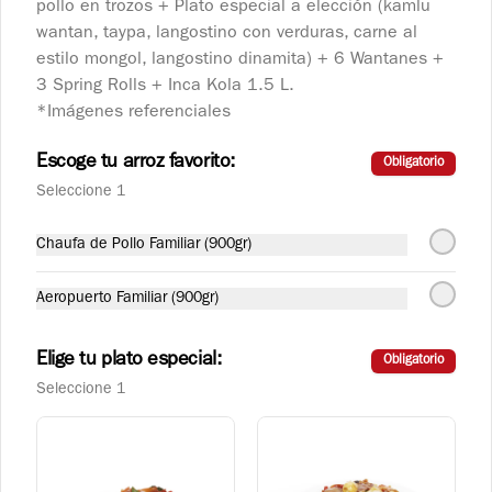
pollo en trozos + Plato especial a elección (kamlu
wantan, taypa, langostino con verduras, carne al
Langostino Dinamita
estilo mongol, langostino dinamita) + 6 Wantanes +
Langostinos salteados con ajo y ají 
3 Spring Rolls + Inca Kola 1.5 L.
picante.
*Imágenes referenciales
Escoge tu arroz favorito:
Obligatorio
S/ 32.90
Seleccione 1
Chaufa de Pollo Familiar (900gr)
Langostino con Verduras
Langostinos salteados con verduras 
orientales.
Aeropuerto Familiar (900gr)
Elige tu plato especial:
Obligatorio
S/ 29.90
Seleccione 1
Taypa
Plato salado con variedad de carnes, pollo, 
chancho, carne y langostino, acompañado 