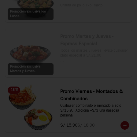
Chaufa de pollo Y/o  mixto.
Promoción exclusiva los
Lunes.
Promo Martes y Jueves -
Express Especial
Todos los martes y jueves llévate cualquier 
plato especial a S/.21.90

*Incluye Kam Lu Wantan, Taypa, 
Promoción exclusiva
Langostino Dinamita, Langostino con 
Martes y Jueves.
verduras y Carne al estilo Mongol.
-
16
%
Promo Viernes - Montados &
Combinados
Cualquier combinado o montado a solo 
S/15.9.  Adiciona +S/3 una gaseosa 
personal.
S/ 15.90
S/ 18.90