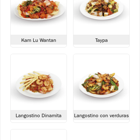
de verduras salteadas y huevo de codorniz.
S/ 29.90
Bebidas
Kam Lu Wantan
Taypa
Agua San Luis Sin Gas 625
ml
S/ 4.90
Langostino Dinamita
Langostino con verduras
Agua San Luis con Gas 625
ml