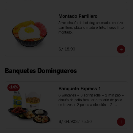
Montado Parrillero
Arroz chaufa de hot dog ahumado, chorizo 
parrillero, plátano maduro frito, huevo frito 
montado.
S/ 18.90
Banquetes Domingueros
-
14
%
Banquete Express 1
6 wantanes + 3 spring rolls + 1 min pao + 
chaufa de pollo familiar o tallarin de pollo 
en trozos + 2 pollos a elección + 2 
bebidas
S/ 64.90
S/ 75.90