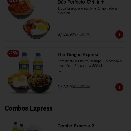
-
21
%
Dúo Perfecto 💘👩‍👧‍👦
1 combinado a elección + 1 montado a 
elección
S/ 29.90
S/ 38.00
-
25
%
The Dragon Express
Aeropuerto o Chaufa Charapa + Montado a 
elección + 2 inca kola 300ml

*Imágenes referenciales
S/ 36.00
S/ 47.90
Combos Express
Combo Express 2