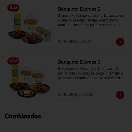
-
13
%
Banquete Express 2
2 sopas wantán personales o 12 wantanes 
+ chaufa de Pollo Familiar o aeropuerto 
familiar + tallarín de pollo en trozos + 1 
pollo a elección + 1 gaseosa de 1.5L
S/ 69.90
S/ 79.90
-
21
%
Banquete Express 3
6 wantanes + 4 siumai + 1 minpao + 3 
spring rolls + 2 chaufas de pollo familiar o 
aeropuertos familiares + 1 pollo a elección 
+ 1 plato especial + Inca Kola 1.5 Lt.
S/ 94.90
S/ 119.90
Combinados