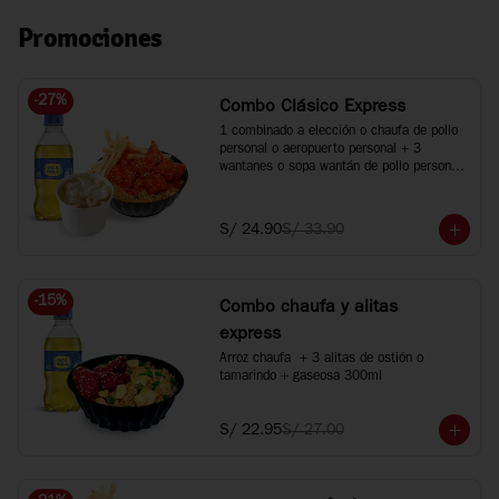
Promociones
-
27
%
Combo Clásico Express
1 combinado a elección o chaufa de pollo 
personal o aeropuerto personal + 3 
wantanes o sopa wantán de pollo personal 
+ 1 bebida 300ml. Agranda tus bebidas a 
500ml +S/2 c/u.
S/ 24.90
S/ 33.90
-
15
%
Combo chaufa y alitas
express
Arroz chaufa  + 3 alitas de ostión o 
tamarindo + gaseosa 300ml
S/ 22.95
S/ 27.00