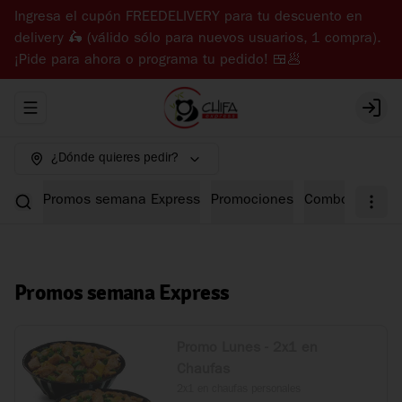
Ingresa el cupón FREEDELIVERY para tu descuento en
delivery 🛵 (válido sólo para nuevos usuarios, 1 compra).
¡Pide para ahora o programa tu pedido! 🍱🥟
Abrir menu de navegación
Login
¿Dónde quieres pedir?
Promos semana Express
Promociones
Combos Expre
Promos semana Express
Promo Lunes - 2x1 en
Chaufas
2x1 en chaufas personales
