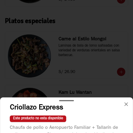
Platos especiales
Carne al Estilo Mongol
Laminas de bola de lomo salteadas con 
variedad de verduras orientales en salsa 
barbecue.
S/ 26.90
Kam Lu Wantan
Plato dulce con variedad de carnes, pollo y 
chancho, con verduras salteadas con piña 
Criollazo Express
y huevo de codorniz acompañado de 
wantan frito.
Este producto no esta disponible
S/ 29.90
Chaufa de pollo o Aeropuerto Familiar + Tallarín de